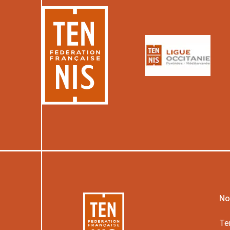
No
Te