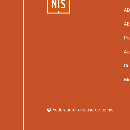
A
AE
Pr
Ap
Ge
Mo
© Fédération française de tennis