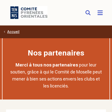
Accueil
Aller au contenu principal
Nos partenaires
Merci à tous nos partenaires
pour leur
soutien, grâce à qui le Comité de Moselle peut
mener à bien ses actions envers les clubs et
les licenciés.